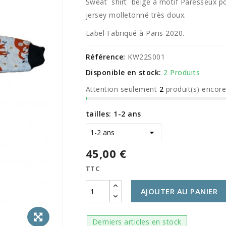
Sweat shirt beige à motif Paresseux pou
jersey molletonné très doux.
Label Fabriqué à Paris 2020.
Référence:
KW22S001
Disponible en stock:
2 Produits
Attention seulement
2
produit(s) encor
tailles: 1-2 ans
45,00 €
TTC
AJOUTER AU PANIER
Derniers articles en stock