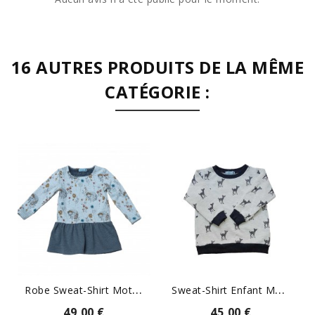
16 AUTRES PRODUITS DE LA MÊME
CATÉGORIE :
R
Obe Sweat-Shirt Motifs...
S
Weat-Shirt Enfant Motif Faon
49,00 €
45,00 €