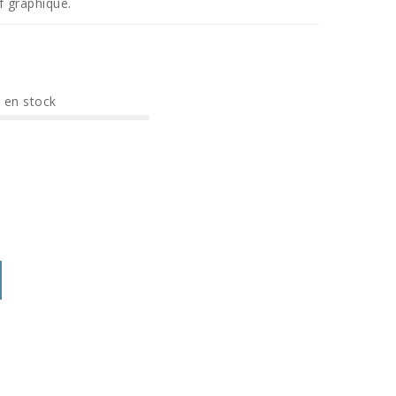
f graphique.
e en stock