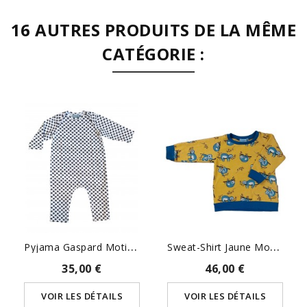
16 AUTRES PRODUITS DE LA MÊME
CATÉGORIE :
P
Yjama Gaspard Motif Poisson
S
Weat-Shirt Jaune Motif...
35,00 €
46,00 €
VOIR LES DÉTAILS
VOIR LES DÉTAILS